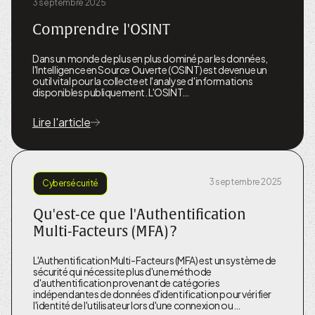
3 septembre 2025
Comprendre l'OSINT
Dans un monde de plus en plus dominé par les données,
l'Intelligence en Source Ouverte (OSINT) est devenue un
outil vital pour la collecte et l'analyse d'informations
disponibles publiquement. L'OSINT…
Lire l'article
3 septembre 2025
Cybersécurité
Qu'est-ce que l'Authentification
Multi-Facteurs (MFA) ?
L'Authentification Multi-Facteurs (MFA) est un système de
sécurité qui nécessite plus d'une méthode
d'authentification provenant de catégories
indépendantes de données d'identification pour vérifier
l'identité de l'utilisateur lors d'une connexion ou…