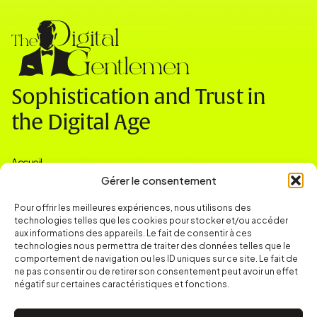
Sophistication and Trust in
the Digital Age
Accueil
Nos expertises
Gérer le consentement
Actualités & Ressources
Contact
Pour offrir les meilleures expériences, nous utilisons des
technologies telles que les cookies pour stocker et/ou accéder
Contact
contact@thedigitalgentlemen.com
aux informations des appareils. Le fait de consentir à ces
Toulouse
technologies nous permettra de traiter des données telles que le
comportement de navigation ou les ID uniques sur ce site. Le fait de
ne pas consentir ou de retirer son consentement peut avoir un effet
négatif sur certaines caractéristiques et fonctions.
© 2026 The Digital Gentlemen – Tous droits réservés
Mentions Légales