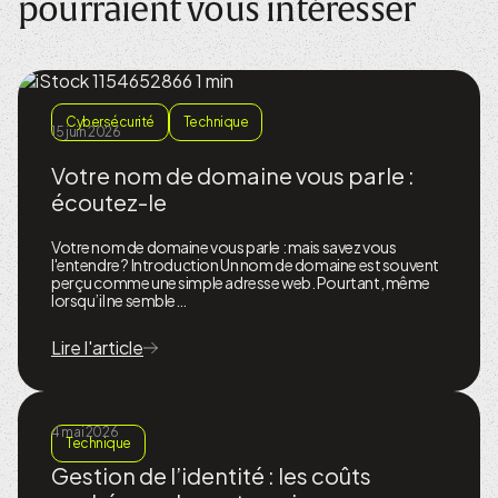
pourraient vous intéresser
Cybersécurité
Technique
15 juin 2026
Votre nom de domaine vous parle :
écoutez-le
Votre nom de domaine vous parle : mais savez vous
l'entendre ? Introduction Un nom de domaine est souvent
perçu comme une simple adresse web. Pourtant, même
lorsqu’il ne semble…
Lire l'article
4 mai 2026
Technique
Gestion de l’identité : les coûts