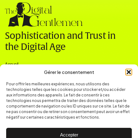
Sophistication and Trust in
the Digital Age
Accueil
Nos expertises
Gérer le consentement
Actualités & Ressources
Contact
Pour offrir les meilleures expériences, nous utilisons des
technologies telles que les cookies pour stocker et/ou accéder
Contact
contact@thedigitalgentlemen.com
aux informations des appareils. Le fait de consentir à ces
Toulouse
technologies nous permettra de traiter des données telles que le
comportement de navigation ou les ID uniques sur ce site. Le fait de
ne pas consentir ou de retirer son consentement peut avoir un effet
négatif sur certaines caractéristiques et fonctions.
© 2026 The Digital Gentlemen – Tous droits réservés
Mentions Légales
Accepter
Politique de confidentialtié