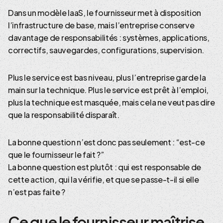
Dans un modèle IaaS, le fournisseur met à disposition
l’infrastructure de base, mais l’entreprise conserve
davantage de responsabilités : systèmes, applications,
correctifs, sauvegardes, configurations, supervision.
Plus le service est bas niveau, plus l’entreprise garde la
main sur la technique. Plus le service est prêt à l’emploi,
plus la technique est masquée, mais cela ne veut pas dire
que la responsabilité disparaît.
La bonne question n’est donc pas seulement : “est-ce
que le fournisseur le fait ?”
La bonne question est plutôt : qui est responsable de
cette action, qui la vérifie, et que se passe-t-il si elle
n’est pas faite ?
Ce que le fournisseur maîtrise