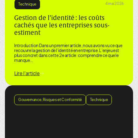
4 mai 2026
Technique
Gestion de l’identité : les coûts
cachés que les entreprises sous-
estiment
Introduction Dans un premier article, nous avons vu ce que
recouvre la gestion de l’identité en entreprise. L’enjeu est
plus concret dans cette 2e article: comprendre ce que le
manque…
Lire l'article
Gouvernance, Risques et Conformité
Technique